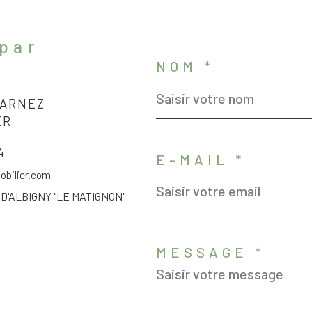
 par
NOM *
DARNEZ
ER
4
E-MAIL *
bilier.com
D'ALBIGNY "LE MATIGNON"
MESSAGE *