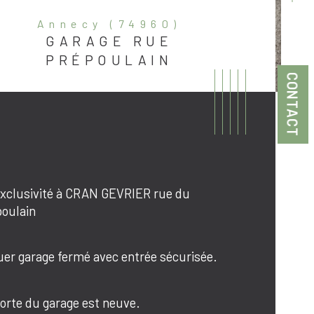
annecy (74960)
GARAGE RUE
PRÉPOULAIN
CONTACT
xclusivité à CRAN GEVRIER rue du 
oulain
istiques
Valeurs
de postal
uer garage fermé avec entrée sécurisée.
ublé
orte du garage est neuve.