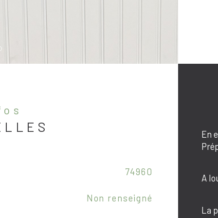
nfos
ELLES
En e
Prép
Caractér
74960
co
A lo
Non renseigné
me
La p