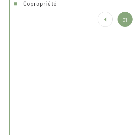
copropriété
01