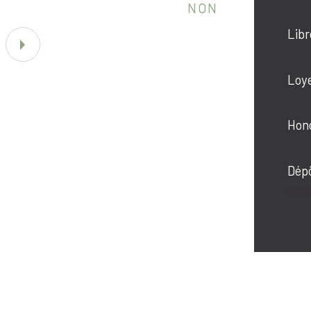
NON
co
Libr
Loye
Hono
Dépô