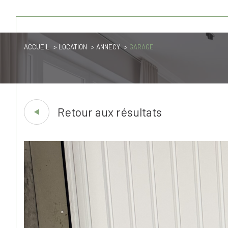
ACCUEIL
LOCATION
ANNECY
GARAGE
Lo
Acheter
à l'
1
TYPE DE BIEN
de l'ancien
à l'an
Retour aux résultats
Garage
74000 - Annecy