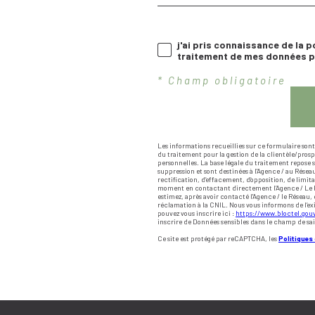
j'ai pris connaissance de la p
traitement de mes données pe
* Champ obligatoire
Les informations recueillies sur ce formulaire son
du traitement pour la gestion de la clientèle/pros
personnelles. La base légale du traitement repose s
suppression et sont destinées à l'Agence / au Résea
rectification, d’effacement, d’opposition, de limit
moment en contactant directement l’Agence / Le R
estimez, après avoir contacté l'Agence / le Réseau,
réclamation à la CNIL. Nous vous informons de l’ex
pouvez vous inscrire ici :
https://www.bloctel.gouv
inscrire de Données sensibles dans le champ de sais
Ce site est protégé par reCAPTCHA, les
Politiques 