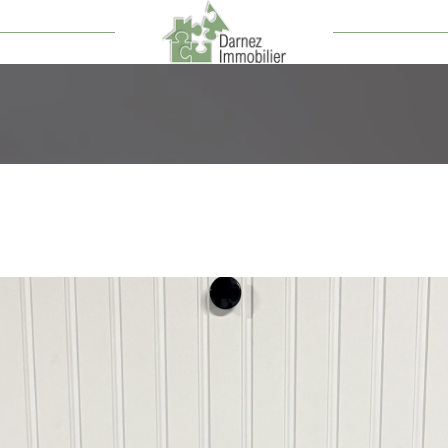
Voir les
1
annonces
uer
Estimer
année
LOCALISATION
1
LOYER
née