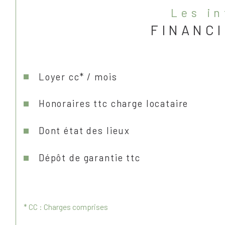
les i
FINANC
loyer cc* / mois
honoraires ttc charge locataire
dont état des lieux
dépôt de garantie ttc
* CC : Charges comprises