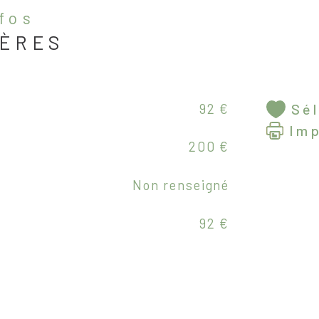
nfos
IÈRES
92 €
Sé
Imp
200 €
Non renseigné
92 €