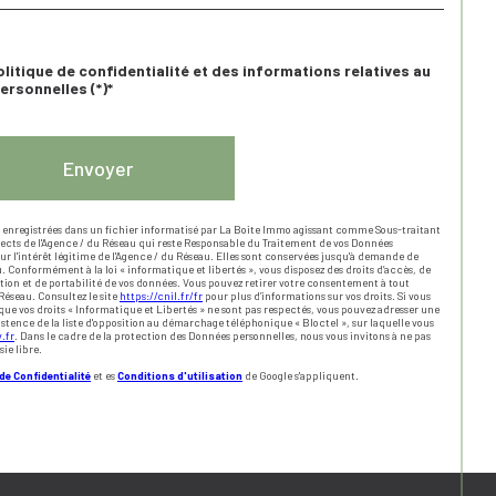
olitique de confidentialité et des informations relatives au
rsonnelles (*)*
Envoyer
t enregistrées dans un fichier informatisé par La Boite Immo agissant comme Sous-traitant
pects de l'Agence / du Réseau qui reste Responsable du Traitement de vos Données
ur l'intérêt légitime de l'Agence / du Réseau. Elles sont conservées jusqu'à demande de
u. Conformément à la loi « informatique et libertés », vous disposez des droits d’accès, de
ation et de portabilité de vos données. Vous pouvez retirer votre consentement à tout
éseau. Consultez le site
https://cnil.fr/fr
pour plus d’informations sur vos droits. Si vous
 que vos droits « Informatique et Libertés » ne sont pas respectés, vous pouvez adresser une
istence de la liste d'opposition au démarchage téléphonique « Bloctel », sur laquelle vous
.fr
. Dans le cadre de la protection des Données personnelles, nous vous invitons à ne pas
ie libre.
de Confidentialité
et es
Conditions d'utilisation
de Google s'appliquent.