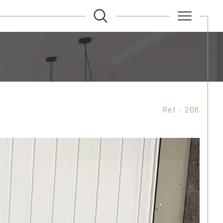
Filtrer
Réf : 206
Réinitialiser les filtres