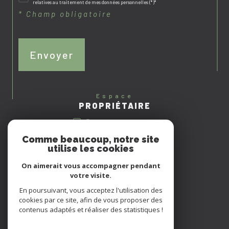
relatives au traitement de mes données personnelles (*)*
* Champ obligatoire
Envoyer
espace
PROPRIÉTAIRE
se connecter
Comme beaucoup, notre site
nous
utilise les cookies
ADHÉRONS
On aimerait vous accompagner pendant
votre visite.
En poursuivant, vous acceptez l'utilisation des
cookies par ce site, afin de vous proposer des
contenus adaptés et réaliser des statistiques !