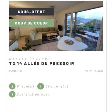
SOUS-OFFRE
COUP DE COEUR
annecy (74940)
T2 14 ALLÉE DU PRESSOIR
252 000 €
ref : 20250820
2
Pièce(s)
1
Chambre(s)
1
Salle(s) de bain